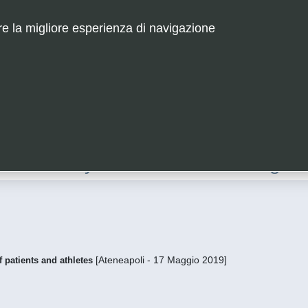
are la migliore esperienza di navigazione
ted
R
eality for
H
e
alth
M
onitoring
La
[Ateneapoli - 17 Maggio 2019]
f patients and athletes