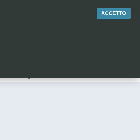
ACCETTO
EDUCATION
b
oratory